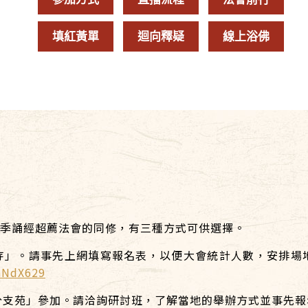
填紅黃單
迴向釋疑
線上浴佛
春季誦經超薦法會的同修，有三種方式可供選擇。
寺」。請事先上網填寫報名表，以便大會統計人數，安排場
nNdX629
分支苑」參加。請洽詢研討班，了解當地的舉辦方式並事先報