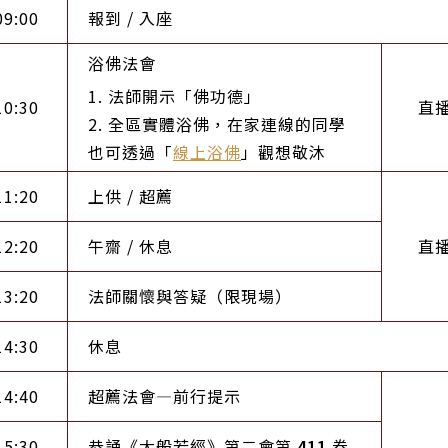
09:00
報到 / 入座
浴佛法會
1. 法師開示「佛功德」
10:30
直
2. 全區實體浴佛，在家連線的同學
也可透過「
線上浴佛
」觀想敬沐
11:20
上供 / 超薦
12:20
午齋 / 休息
直
13:20
法師關懷與答疑（限現場）
14:30
休息
14:40
超薦法會—前行提示
15:30
恭誦《大般若經》第二會第
411
卷