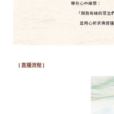
導在心中緣想：
「與我有緣的眾生們
並用心祈求佛菩薩加
[ 直播流程 ]