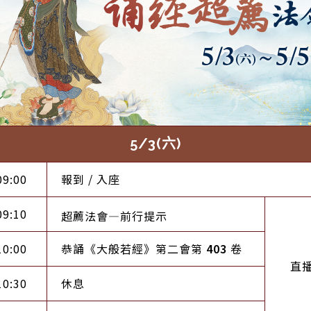
5/3(六)
09:00
報到 / 入座
09:10
超薦法會—前行提示
10:00
恭誦《大般若經》第二會第
403
卷
直
10:30
休息