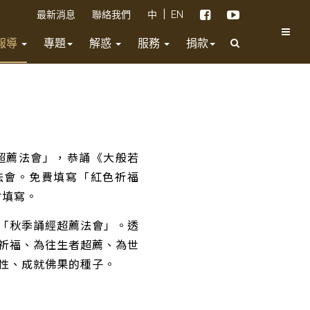
|
最新消息
聯絡我們
中
EN
報導
專題
解惑
服務
捐款
誦經超薦法會」，恭誦《大般若
浴佛法會。免費填寫「紅色祈福
會填寫。
「秋季誦經超薦法會」。透
祈福、為往生者超薦、為世
性、成就佛果的種子。