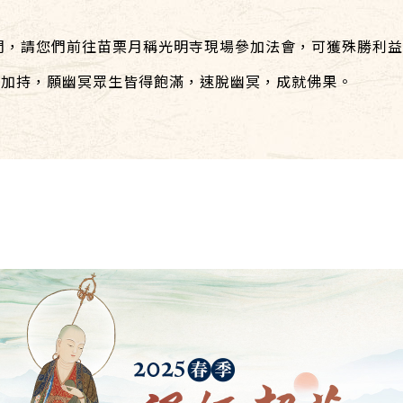
，請您們前往苗栗月稱光明寺現場參加法會，可獲殊勝利益
持，願幽冥眾生皆得飽滿，速脫幽冥，成就佛果。