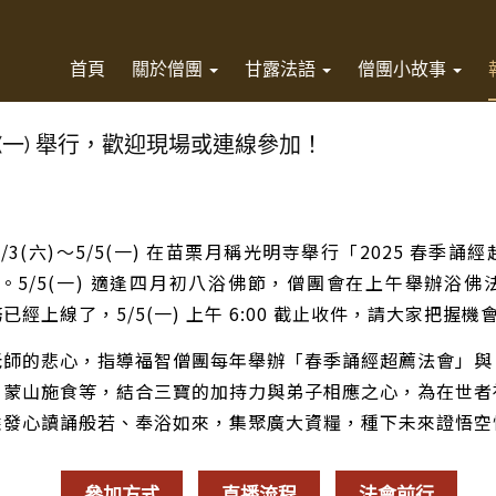
首頁
關於僧團
甘露法語
僧團小故事
5/5(一) 舉行，歡迎現場或連線參加！
/3(六)～5/5(一) 在苗栗月稱光明寺舉行「2025 春季
12 卷。5/5(一) 適逢四月初八浴佛節，僧團會在上午舉辦
經上線了，5/5(一) 上午 6:00 截止收件，請大家把握機
的悲心，指導福智僧團每年舉辦「春季誦經超薦法會」與
、蒙山施食等，結合三寶的加持力與弟子相應之心，為在世者
乘發心讀誦般若、奉浴如來，集聚廣大資糧，種下未來證悟空
參加方式
直播流程
法會前行