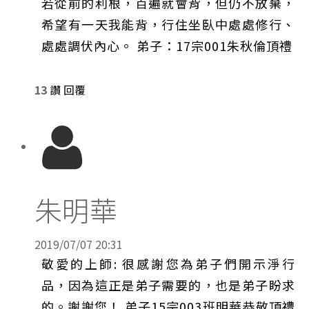
若從前的利根，百遍就會背，但仍不放棄，
希望有一天我能背，行住坐臥中處處修行、
處處調伏內心。 弟子：17宗001朱秋倫頂禮
13
讚
回覆
朱明華
2019/07/07 20:31
敬愛的上師: 很感謝您為弟子們開示淨行
品，因為這正是弟子需要的，也是弟子盼求
的。謝謝您！ 弟子15宗003班明華恭敬頂禮