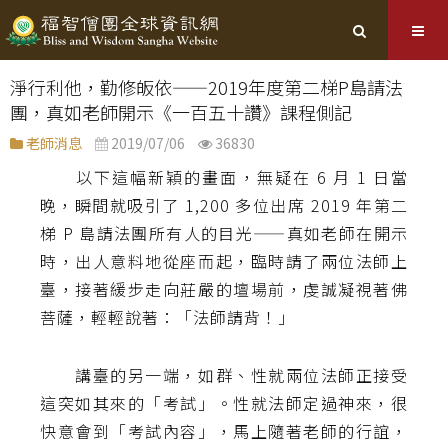
淨行利他，勤修皈依——2019年度第二梯P島請法
團，真如老師開示《一百五十讚》課程側記
老師消息
2019/07/06
36830
以下這幅新穎的畫面，無疑在 6 月 1 日當
晚，瞬間就吸引了 1,200 多位出席 2019 年第二
梯 P 島請法團所有人的目光——真如老師在開示
時，出人意料地從座而起，臨時請了兩位法師上
臺，接著緩步走向莊嚴的壇場前，虔誠凝視著佛
菩薩，輕輕說著：「法師請背！」
講臺的另一端，如群、性就兩位法師正接受
這突如其來的「考試」。性就法師定過神來，很
快意會到「考試內容」，馬上隨著老師的行誼，