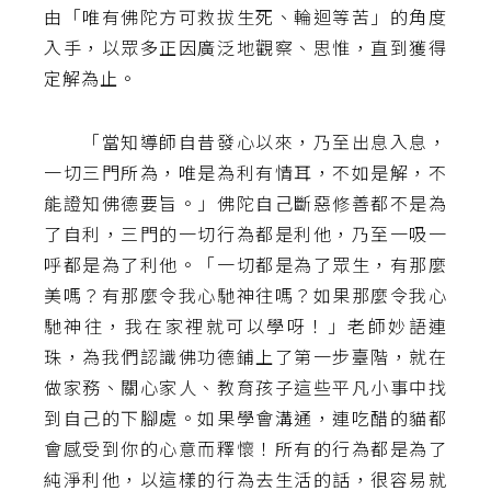
由「唯有佛陀方可救拔生死、輪迴等苦」的角度
入手，以眾多正因廣泛地觀察、思惟，直到獲得
定解為止。
「當知導師自昔發心以來，乃至出息入息，
一切三門所為，唯是為利有情耳，不如是解，不
能證知佛德要旨。」佛陀自己斷惡修善都不是為
了自利，三門的一切行為都是利他，乃至一吸一
呼都是為了利他。「一切都是為了眾生，有那麼
美嗎？有那麼令我心馳神往嗎？如果那麼令我心
馳神往，我在家裡就可以學呀！」老師妙語連
珠，為我們認識佛功德鋪上了第一步臺階，就在
做家務、關心家人、教育孩子這些平凡小事中找
到自己的下腳處。如果學會溝通，連吃醋的貓都
會感受到你的心意而釋懷！所有的行為都是為了
純淨利他，以這樣的行為去生活的話，很容易就