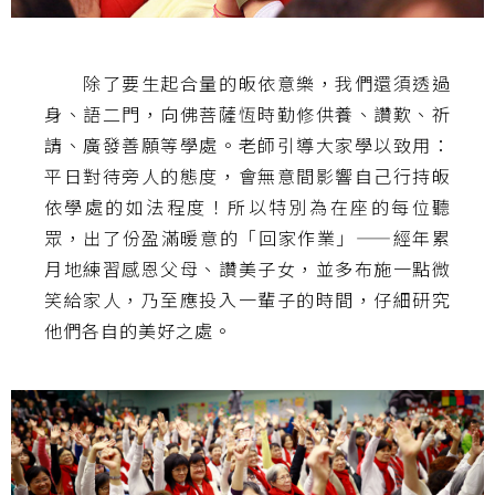
除了要生起合量的皈依意樂，我們還須透過
身、語二門，向佛菩薩恆時勤修供養、讚歎、祈
請、廣發善願等學處。老師引導大家學以致用：
平日對待旁人的態度，會無意間影響自己行持皈
依學處的如法程度！所以特別為在座的每位聽
眾，出了份盈滿暖意的「回家作業」——經年累
月地練習感恩父母、讚美子女，並多布施一點微
笑給家人，乃至應投入一輩子的時間，仔細研究
他們各自的美好之處。