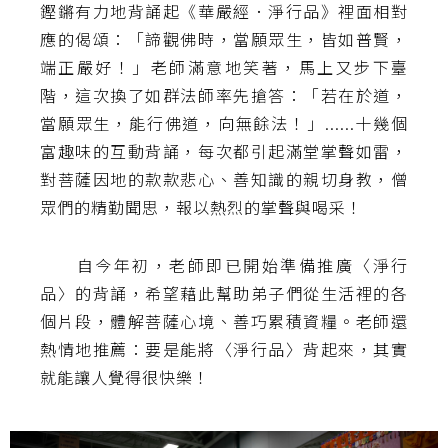
鏗鏘有力地背誦起《華嚴經．淨行品》裡面相對
應的偈頌：「諦觀佛時，當願眾生，皆如普賢，
端正嚴好！」老師滿意地笑著，馬上又步下臺
階，這次換了如群法師率先搶答：「若在於道，
當願眾生，能行佛道，向無餘法！」......十幾個
富趣味的互動背誦，每次都引起滿堂掌聲如雷，
對菩薩因地的款款悲心、善知識的親切身教，僧
眾們的精勤聞思，報以熱烈的掌聲與喝采！
自今年初，老師即已開始準備推廣〈淨行
品〉的背誦，希望藉此幫助弟子們從生活裡的各
個片段，體解菩薩心境、善巧累積資糧。老師還
熱情地推薦：要是能將〈淨行品〉背起來，其實
就能讓人覺得很快樂！