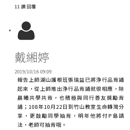
11
讚
回覆
戴緗婷
2019/10/16 09:09
報告上師湖山護根班張瑞益已將浄行品背誦
起來，從上師推出浄行品背誦就很相應，除
晨曦共學共背，也積極與同行善友獎勵背
誦；108年10月22日到竹山教室生命轉灣分
享，更鼓勵同學抽背，明年他將付P島請
法，老師可抽背哦。