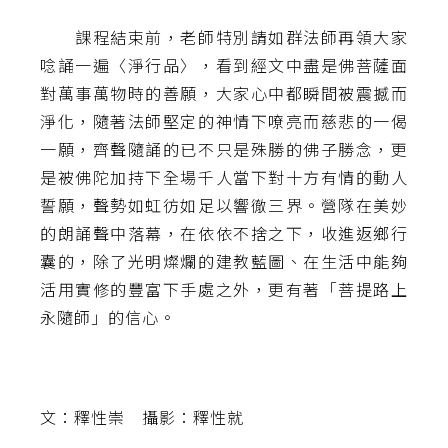
課程結束前，老師特別請如群法師再領大家
唸誦一遍〈淨行品〉，看到經文中盡是佛菩薩面
對萬事萬物時的善願，大家心中都瞬間被震撼而
淨化，隨著法師堅定的神情下嘹亮而慈悲的一偈
一願，齊聲隨誦的已不只是殊勝的佛子勝念，更
是被佛陀加持下全場千人當下對十方有情的動人
誓願，聲勢如虹彷如足以響徹三界。營隊在美妙
的朗誦聲中落幕，在依依不捨之下，收進返鄉行
囊的，除了光明燦爛的建教藍圖、在生活中能夠
活用實修的豐富下手處之外，更有著「菩提路上
永隨師」的信心。
文：釋性崇 攝影：釋性就