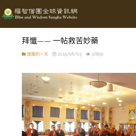
拜懺—— 一帖救苦妙藥
僧團的一天
2015/06/03
37850