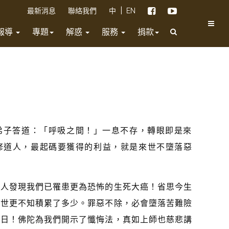
|
最新消息
聯絡我們
中
EN
報導
專題
解惑
服務
捐款
弟子答道：「呼吸之間！」一息不存，轉眼即是來
修道人，最起碼要獲得的利益，就是來世不墮落惡
少人發現我們已罹患更為恐怖的生死大癌！省思今生
前世更不知積累了多少。罪惡不除，必會墮落苦難險
度日！佛陀為我們開示了懺悔法，真如上師也慈悲講