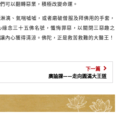
們可以翻轉惡業，積極改變命運。
汗淋漓、氣喘噓噓，或者磨破僧服及拜佛用的手套，
心緣念三十五佛名號，懺悔罪惡，以關閉三惡趣之
讓內心獲得清涼。佛陀，正是救苦救難的大醫王！
下一篇
廣論課——走向圓滿大王道