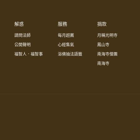
解惑
服務
捐款
請問法師
每月超薦
月稱光明寺
公開聲明
心經集氣
鳳山寺
福智人．福智事
浴佛抽法語籤
南海寺僧團
南海寺