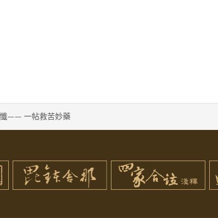
懺—— 一帖救苦妙藥