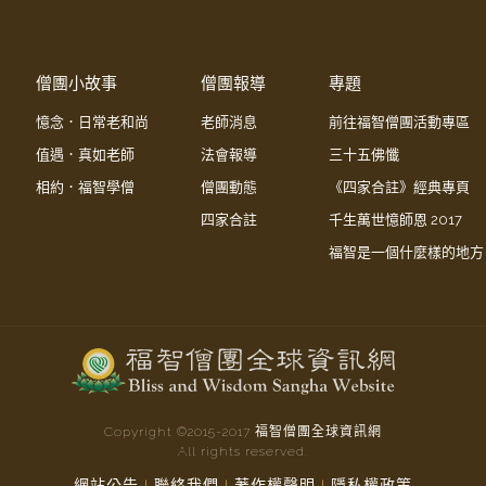
僧團小故事
僧團報導
專題
憶念．日常老和尚
老師消息
前往福智僧團活動專區
值遇．真如老師
法會報導
三十五佛懺
相約．福智學僧
僧團動態
《四家合註》經典專頁
四家合註
千生萬世憶師恩 2017
福智是一個什麼樣的地方
Copyright ©2015-
2017
福智僧團全球資訊網
All rights reserved.
網站公告
聯絡我們
著作權聲明
隱私權政策