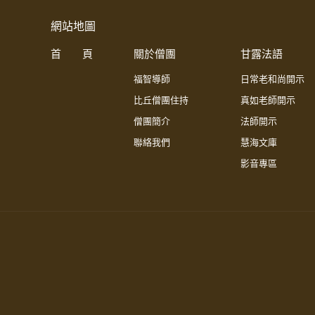
網站地圖
首 頁
關於僧團
甘露法語
福智導師
日常老和尚開示
比丘僧團住持
真如老師開示
僧團簡介
法師開示
聯絡我們
慧海文庫
影音專區