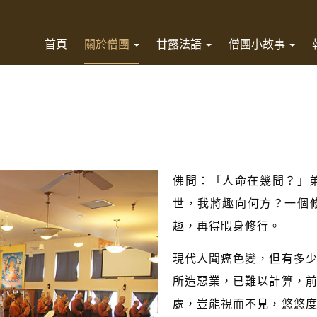
首頁
關於僧團
甘露法語
僧團小故事
佛問：「人命在幾間？」
世，我將趣向何方？一個
趣，再得暇身修行。
現代人聞癌色變，但有多
所造惡業，已難以計算，
處，豈能視而不見，悠悠