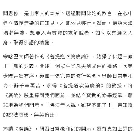
聞思修，是出家人的本業。透過聽聞佛陀的教言，在心中
建立清淨無染的正知見，才能依見導行。然而，佛語大海
浩瀚無邊，想要入海尋寶的求解脫者，如何以有涯之人
身，取得佛語的精髓？
宗喀巴大師著作的《菩提道次第廣論》，總攝了佛經三藏
十二部的要義，闡述一個眾生從凡夫到成佛的道路，次第
步驟井然有序，宛如一張完整的修行藍圖。恩師日常老和
尚不辭千辛萬苦，求得《菩提道次第廣論》的教授，將
《廣論》殷重捧到我們面前，並結合寶貴的修學經驗，慈
悲地為我們開示。「佛法無人說，雖智不能了！」善知識
的說法恩德，無與倫比！
捧讀《廣論》，研習日常老和尚的開示，還有真如上師的