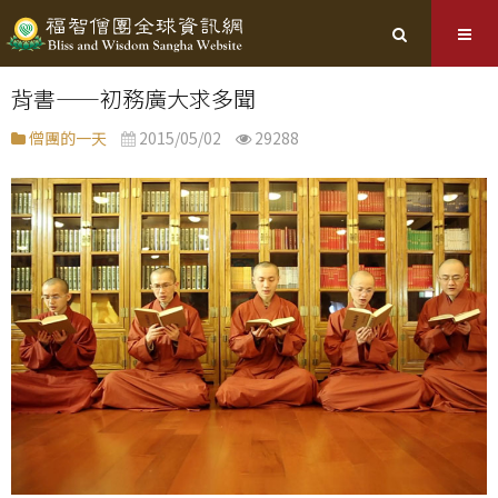
背書——初務廣大求多聞
僧團的一天
2015/05/02
29288