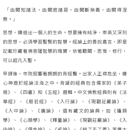
「由聞知諸法，由聞遮諸惡，由聞斷無義，由聞得涅
槃。」
思想，鑄造出一個人的生命。想要擁有純淨、崇高又深刻
的思想，必須學習聖賢的智慧。經論上的善說嘉言，即是
記載珍藏著佛菩薩智慧的瑰寶，依著聽聞、思惟、修行，
可以超凡入聖。
早課後，寺院迴響著朗朗的背經聲。出家人正襟危坐，棲
心神遊於經論法海之中。背誦的經典包含儒家的《弟子
規》、《四書》和《五經》選輯。中文佛教經典則有《法
華經》、《般若經》、《入行論》、《現觀莊嚴論》、
《入中論》、《廣論》，還有藏文的論典，如《攝類
學》、《心類學》、《釋量論》、《現觀莊嚴論》、《入
中論》、《俱舍論》、《戒論》、《辨了不了義》等廣大