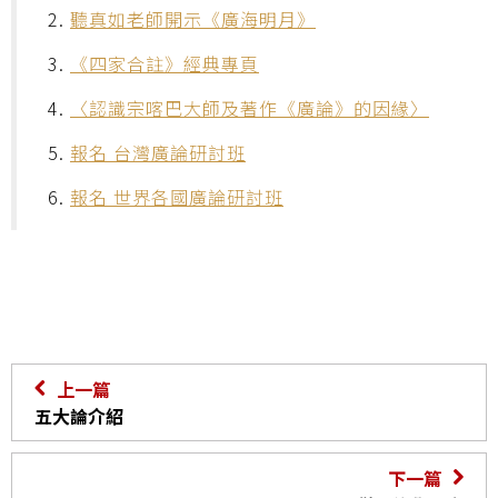
2.
聽真如老師開示《廣海明月》
3.
《四家合註》經典專頁
4.
〈認識宗喀巴大師及著作《廣論》的因緣〉
5.
報名 台灣廣論研討班
6.
報名 世界各國廣論研討班
上一篇
五大論介紹
下一篇