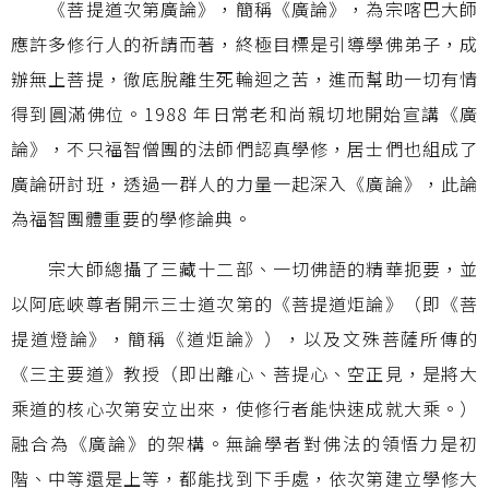
《菩提道次第廣論》，簡稱《廣論》，為宗喀巴大師
應許多修行人的祈請而著，終極目標是引導學佛弟子，成
辦無上菩提，徹底脫離生死輪迴之苦，進而幫助一切有情
得到圓滿佛位。1988 年日常老和尚親切地開始宣講《廣
論》，不只福智僧團的法師們認真學修，居士們也組成了
廣論研討班，透過一群人的力量一起深入《廣論》，此論
為福智團體重要的學修論典。
宗大師總攝了三藏十二部、一切佛語的精華扼要，並
以阿底峽尊者開示三士道次第的《菩提道炬論》（即《菩
提道燈論》，簡稱《道炬論》），以及文殊菩薩所傳的
《三主要道》教授（即出離心、菩提心、空正見，是將大
乘道的核心次第安立出來，使修行者能快速成就大乘。）
融合為《廣論》的架構。無論學者對佛法的領悟力是初
階、中等還是上等，都能找到下手處，依次第建立學修大