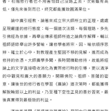
者，初階修行者也不用害怕自己沒路上去，次第雖有高
低，僅先來後到而已，終究都能獲致圓滿果位。
論中廣引經教、論著來成立宗大師所立的正理，處處
呈現嚴謹的修行態度：每一個道次法類、每個理路，多先
引佛經為依據，再舉出傳承祖師所造之論典作解釋，輔以
祖師語錄舉出許多譬喻，讓修學者將宗、因、喻依順序思
辨、確立於心中，對教理產生堅固不移的見解，進而成為
修持的依憑。大師廣學多聞，長時間精勤修持，故能將經
論上的文字直接吸收消化為實際修行時的引導，更以清淨
的中觀見和廣大的善願力，開顯佛陀、祖師、菩薩的密
意，讓後世的修行者在學習《廣論》道次第時，都能獲得
解脫輪迴以上的利益，乃至種下空性正見的善妙習氣，最
後真實得到最極致的利益。