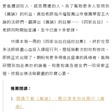
更能體諒別人、感恩周遭的人。為了幫助更多人受用到
《廣論》的利益，真如老師指示福智鳳山寺僧團學習五大
論的法師們，翻譯出《廣論》的註解——《四家合註》，
老師同時開始宣講，至今已達十多堂課。
中譯本第一冊的《四家合註白話校註集》，終於在眾
多法師傾盡心血投入譯經行列，歷經無數次的校對修改，
即將正式出版了。期盼有更多得逢此盛事的具緣者，能夠
研閱到如此美妙的論著，和善知識及道友們一同探索正
理，挖掘出佛法無窮盡的珍寶心要。
推薦閱讀：
1.
閱讀下載《廣論》、聽日常老和尚開示《廣
論》