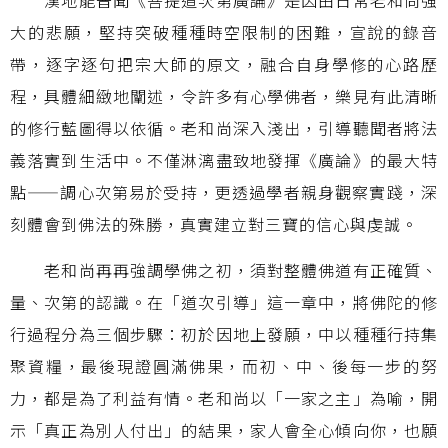
漢地能普聞《菩提道次第廣論》是因由日常老和尚強
大的悲願，堅持突破種種時空限制的困難，宣說的錄音
帶，逐字逐句把宗大師的原文，融合自身學修的心路歷
程，具體細緻地闡述，令許多有心學佛者，樂見有此清晰
的修行藍圖得以依循。老和尚深入淺出，引導聽聞者將法
義落實到生活中。不僅淋漓盡致地發揮《廣論》的最大特
點
——
調心次第易於受持，更透過學者親身觀察實踐，深
刻體會到佛法的殊勝，真實建立對三寶的信心與虔誠。
老和尚再再強調學佛之初，須對整體佛道有正確質、
量、次第的認識。在「道次引導」這一章中，將佛陀的修
行過程分為三個步驟：初於因地上發願，中以種種行持集
聚資糧，最後現證圓滿佛果，而初、中、後每一步的努
力，都是為了利益有情。老和尚以「一家之主」為喻，開
示「真正為別人付出」的結果，家人會全心傾向你，也願