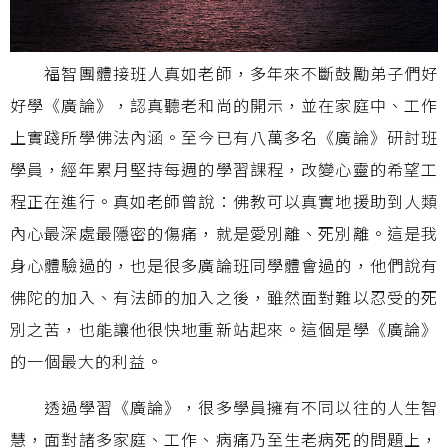
福智團體接班人真如老師，多年來不斷鼓勵弟子們好
好學《廣論》，認真聽老和尚的開示，並在家庭中、工作
上實踐所學佛法內涵。至今已有八萬多名《廣論》研討班
學員，經年累月堅持每週的學習課程，改變心靈的希望工
程正在進行。真如老師曾說：佛教可以真實地援助到人類
內心最深處最隱密的傷痛，就是愛別離、死別離。這是我
身心體驗過的，也是很多廣論班同學體會過的，他們說有
佛陀的加入、有法師的加入之後，雖然面對難以忍受的死
別之苦，也能讓他很快地重新站起來。這個是學《廣論》
的一個最大的利益。
透過學習《廣論》，很多學員擁有不同以往的人生智
慧，面對諸多家庭、工作、病痛乃至生老病死的問題上，