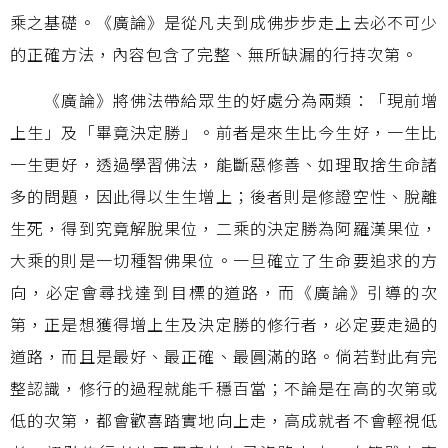
乘之基礎。《廣論》是從凡夫到成佛步步走上去必不可少
的正確方法，內容包含了完整、無所缺漏的行持次第。
《廣論》將佛法帶給眾生的好處分為兩類：「現前增
上生」及「畢竟決定勝」。前者是來生比今生好，一生比
一生更好，透過學習佛法，能斷惡修善、如理取捨生命諸
多的問題，因此得以生生增上；後者則是修證空性、脫離
生死，得到究竟解脫果位，二乘的決定勝為阿羅漢果位，
大乘的則是一切種智佛果位。一旦確立了生命要追求的方
向，必定會尋找達到目標的道路，而《廣論》引導的次
第，正是想獲得增上生及決定勝的修行者，必定要走過的
道路，而且是最好、最正確、最圓滿的路。倘若對此有完
整認識，修行的過程就能千穩百當；不論是在高的次第或
低的次第，都會歡喜踏實地向上走，高成就者不會輕視低