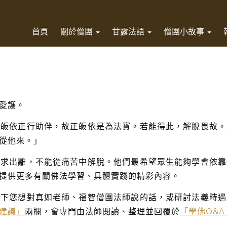
首頁
關於僧團
甘露法語
僧團小故事
愛護。
是皈依正行助伴，故正皈依是為法寶。若能得此，解脫畏故。
從他來。」
希求出離，不能從痛苦中解脫。他們最希望眾生能夠學會依靠
提供更多有關佛法學習、具體實踐的精彩內容。
寫下您想對真如老師、福智僧團法師說的話，或研討法義時遇
建議」
兩欄，會專門由法師閱讀、整理並回覆於
「學佛Q&A