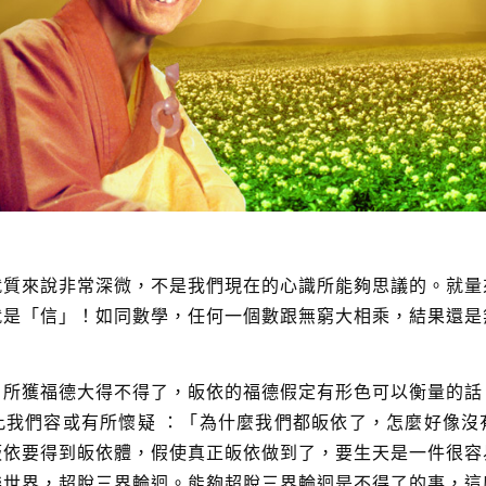
就質來說非常深微，不是我們現在的心識所能夠思議的。就量
就是「信」！如同數學，任何一個數跟無窮大相乘，結果還是
。
，所獲福德大得不得了，皈依的福德假定有形色可以衡量的話
此我們容或有所懷疑 ：「為什麼我們都皈依了，怎麼好像沒
皈依要得到皈依體，假使真正皈依做到了，要生天是一件很容
樂世界，超脫三界輪迴。能夠超脫三界輪迴是不得了的事，這