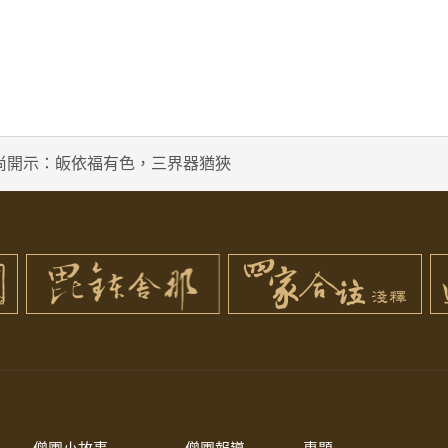
尚開示：皈依福有色，三界器猶狹