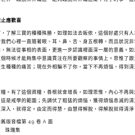
依止應歡喜
寶，了解三寶的種種殊勝，如理如法去皈依，這個好處只有人
常我們心裡一直隨著眼、耳、鼻、舌、身五根轉，而且狀況非
態，無法從事相的表面，更進一步認識裡面深一層的意義。如
這個時候才能夠集中意識貫注在所要觀察的事情上。思惟了跟
產生種種的痛苦；現在外相騙不了你，當下不再煩惱，得到清
資糧。有了這個資糧，善根就會增長，如理思惟，內心不再與
，這是戒學的範圍；先調伏了粗猛的煩惱，獲得煩惱息滅的清
更深入，就得定。由定而得慧，由慧得解脫，得解脫就得清淨
版音檔第 49 卷 A 面
期 珠璣集