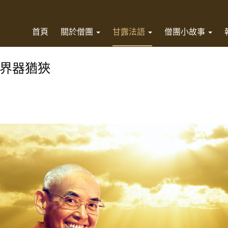
首頁
關於僧團
甘露法語
僧團小故事
界器猶狹