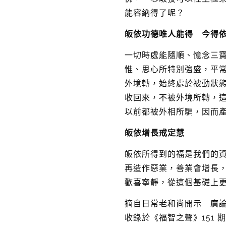
能容納得了呢？
皈依功德唯人能得 今得
一切時處能隨順、憶念三
惟、思心所特別強盛，平
外境轉，始終處於被動狀
收回來，不被外境所轉，
以前都被外相所騙，因而
皈依增長戒定慧
皈依所得到的福是我們的
再造作惡業，善業會增長
歡喜寧靜，從這個基礎上
摘自日常老和尚開示 廣論舊
收錄於《福智之聲》151 