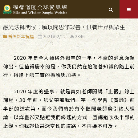
融光法師問候：願以聞思修眾善，供養世界與眾生
僧團新年祝福
2021/02/12
2346
2020 年是全人類格外艱辛的一年，不幸的消息頻頻
傳出。但值得慶幸的是，你我仍然在追隨善知識的路上前
行，得逢上師三寶的攝護與加持。
2020 年度的盛事，就是真如老師開講「止觀」線上
課程。30 年前，師父帶著我們一字一句學習《廣論》前
半部的道次第，而今我們終於有幸聽聞老師廣引諸大經
論，以詳盡卻又貼近我們緣起的方式，宣講道次後半部的
止觀。你我證悟甚深空性的道路，不再遙不可及。