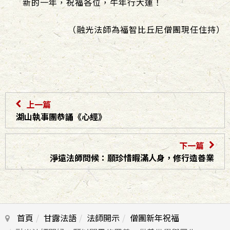
新的一年，祝福各位，牛年行大運！
（融光法師為福智比丘尼僧團現任住持）
上一篇
湖山執事團恭誦《心經》
下一篇
淨遠法師問候：願珍惜暇滿人身，修行造善業
首頁
甘露法語
法師開示
僧團新年祝福