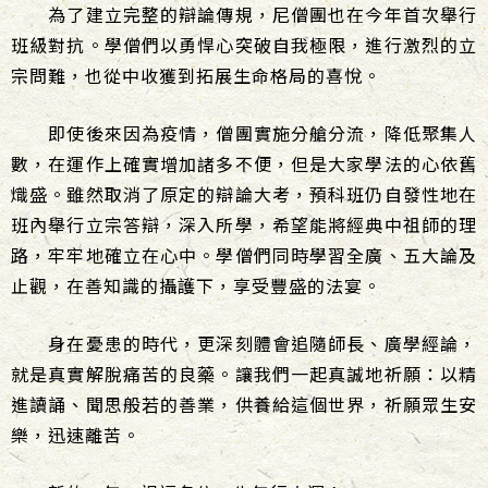
為了建立完整的辯論傳規，尼僧團也在今年首次舉行
班級對抗。學僧們以勇悍心突破自我極限，進行激烈的立
宗問難，也從中收獲到拓展生命格局的喜悅。
即使後來因為疫情，僧團實施分艙分流，降低聚集人
數，在運作上確實增加諸多不便，但是大家學法的心依舊
熾盛。雖然取消了原定的辯論大考，預科班仍自發性地在
班內舉行立宗答辯，深入所學，希望能將經典中祖師的理
路，牢牢地確立在心中。學僧們同時學習全廣、五大論及
止觀，在善知識的攝護下，享受豐盛的法宴。
身在憂患的時代，更深刻體會追隨師長、廣學經論，
就是真實解脫痛苦的良藥。讓我們一起真誠地祈願：以精
進讀誦、聞思般若的善業，供養給這個世界，祈願眾生安
樂，迅速離苦。