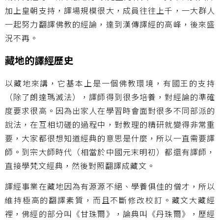
加上皇朝支持，譯場規模很大，成員往往上千，一大群人
一起努力翻譯佛教的經論，達到漢傳譯經的高峰，後來盛
況不再。
藏地的譯經歷史
以藏地來講，它基本上是一個佛教環境，有國王的支持
（除了朗達瑪滅法），譯師得到很多培養，對經論的準確
度要求很高。因為出家人在學習時會面對很多不同部派的
說法，在互相切磋的過程中，對教理的精研就變得非常重
要，大家都很想知道經典的意思是什麼，所以一直需要譯
師。到宗大師時代（相當於中國元末明初）都還有譯師，
直接學梵文經典，然後對照翻譯成藏文。
譯經事業在藏地因為有源源不絕、學養俱佳的僧才，所以
維持極高的翻譯素質，而且不斷修改校訂。藏文大藏經
裡，佛經的部分叫《甘珠爾》，論典叫《丹珠爾》，歷經