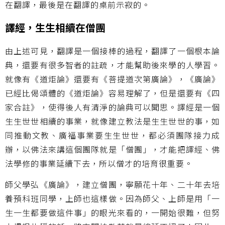
在翻譯，最後是在翻譯的桌前示寂的。
譯經，生生相續在僧團
由上述可見，翻譯是一個接棒的過程，翻譯了一個根本論
典，還要有很多智者的註疏，才能幫助後來學的人學習。
就像有《道炬論》還要有《菩提道次第廣論》，《廣論》
已經比偈頌體的《道炬論》容易理解了，但是還要有《四
家合註》，使得後人有清淨的論典可以聞思。譯經是一個
生生世世相續的事業，就像建立教法是生生世世的事，如
同推動文教、廣福事業要生生世世，都必須團隊接力成
辦，以佛法來講這個團隊就是「僧團」，才能把譯經、佛
法學修的事業延續下去，所以僧才的培育很重要。
師父學弘《廣論》，建立僧團，寧願花十年、二十年去培
養預科班同學，上師也這樣做。因為師父、上師是用「一
生一生都要做這件事」的眼光來看的，一開始很難，但努