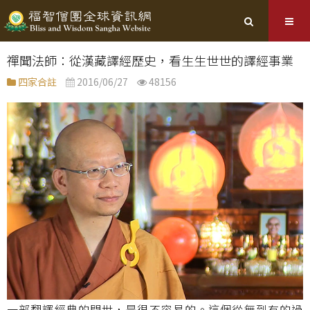
禪聞法師：從漢藏譯經歷史，看生生世世的譯經事業
四家合註
2016/06/27
48156
一部翻譯經典的問世，是很不容易的。這個從無到有的過