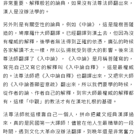
非常重要、解釋般若的論典，如果沒有法尊法師翻出來，
漢人是沒辦法學的。
另外則是有關空性的論典，例如《中論》，這是龍樹菩薩
造的，鳩摩羅什大師翻譯。已經翻譯到漢土去，但因為沒
有權威的解釋，後學者無法得到正確的依憑，廣弘的時候
各家解讀不太一樣，所以弘揚就受到很大的影響。後來法
尊法師翻譯了《入中論》，《入中論》是月稱菩薩寫的，
寫完自己又寫它的解釋叫《入中論自釋》，這是最權威
的。法尊法師把《入中論自釋》也翻譯出來，又把宗大師
的《入中論善顯密意疏》翻出來，所以我們要學的時候，
從作者的論、作者自己的解釋，到宗大師最權威的解釋都
有，這樣「中觀」的教法才有在漢地扎根的基礎。
法尊法師就這樣靠自己一個人，拼命把藏文經典漢譯過
來，真的是民國第一大譯師！儘管在他人生最精華的一段
時間，遇到文化大革命沒辦法翻譯，到晚年還是非常奮力