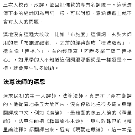
三次大校改、改譯，並且把佛教的專有名詞統一。這樣流
傳下來的經論因為用詞一樣，可以對照，意涵傳遞上就不
會有太大的問題。
漢地沒有這種大校改，比如「布施度」這個詞，玄奘大師
用的是「布施波羅蜜」，之前的經典翻成「檀波羅蜜」。
還有像「菩提心」，有的經典寫「阿耨多羅三藐三菩提
心」，如果學的人不知道這個詞跟那個詞是一樣還是不一
樣，就會產生很多問題。
法尊法師的深恩
清末民初的第一大譯師，法尊法師，真是拼了命在翻譯
的。他從藏地學五大論回來，沒有停歇地把很多藏文典籍
翻譯成中文，例如《廣論》。最難翻的像五大論的《釋量
論》，法尊法師把《釋量論根本頌》，與根敦珠巴的《釋
量論註釋》都翻譯出來。還有《現觀莊嚴論》，這一本是