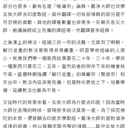
部分也很多，最有名是「唯識宗」論典。義淨大師也效學
玄奘大師去印度取經，其中翻譯一切有部律典的部分是不
可忽視的貢獻，其他的譯著數量也非常多。宋朝天息災大
師、施護論師成立完備的譯經場，亦翻譯甚多經典。
之後漢土的佛法，經過三武一宗的法難，尤其到了明朝，
解行並重的教法衰敗得非常嚴重，研習學修經論的人很
少。就像我們學一個東西如果要花二十年、三十年，學另
一種東西只要花三、五年，當然前者的保存下來的機會就
不高。盛唐時期強調「解行並重」的華嚴宗（賢首宗）和
天台宗，教法內容非常完備，但是時光更迭之下，培養學
僧、延續教法也最為不易。
又從時代的背景來看，玄奘大師為什麼去印度？因為當時
大師在洛陽的時候，發現很多說法莫衷一是，為了探究佛
陀的本懷，便發願去印度求學取經。義凈大師則是對清淨
戒律的追尋，所以發願求取完整的律典......其中玄奘大師