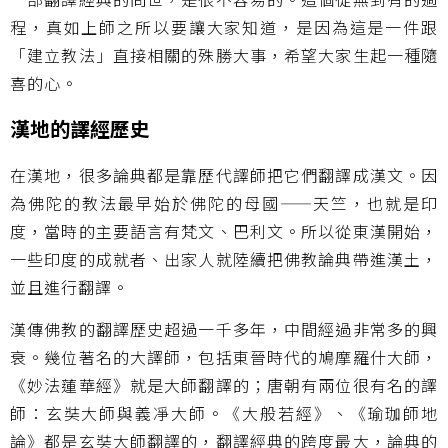
程，真如上師之所以要讓大家知道，是因為這是一件跟
「建立教法」直接相關的殊勝大事，希望大家生起一種隨
喜的心。
漢地的譯經歷史
在漢地，很多論典都是靠歷代譯師把它們翻譯成漢文。因
為佛陀的教法最早始於佛陀的母國
——
天竺，也就是印
度，當時的主要語言有梵文、巴利文。所以從東漢開始，
一些印度的成就者、出家人就陸續把佛教論典帶進漢土，
並且進行翻譯。
漢傳佛教的翻譯歷史超過一千多年，中間經過非常多的興
衰。幾位著名的大譯師，包括東晉時代的鳩摩羅什大師，
《妙法蓮華經》就是大師翻譯的；唐朝有兩位很有名的譯
師：玄奘大師與義凈大師。《大般若經》、《瑜珈師地
論》都是玄奘大師翻譯的，翻譯經典的跨度最大，論典的