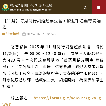
【11月】每月例行誦經超薦法會，歡迎報名至寺院誦
經
法會報導
2025/10/12
5299
福智僧團 2025 年 11 月例行誦經超薦法會，將於
11/2(日) 上午 09:00 ~ 12:40 舉行，恭誦《大般若經》
第 428 卷。本次開放實體場地「苗栗月稱光明寺 華藏
樓」、「新竹鳳山寺」供居士信眾參與。歡迎大家事前報
名（可線上報名，或洽詢福智學分支苑的淨智服務台），
到寺院跟著法師一起皈依三寶，誦經回向，為世界和眾生
祈福！
線上報名：
https://forms.gle/ae6SP5YgivVugE
WV7