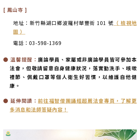
[ 鳳山寺 ]
地址：新竹縣湖口鄉波羅村華豐街 101 號
（ 檢視地
圖 ）
電話：03-598-1369
● 溫馨提醒：
廣論學員、家屬或非廣論學員皆可參加本
法會，但敬請留意自身健康狀況，落實勤洗手、咳嗽
禮節、佩戴口罩等個人衛生好習慣，以維護自他健
康。
● 延伸閱讀：
前往福智僧團誦經超薦法會專頁，了解更
多消息和法師答疑內容！