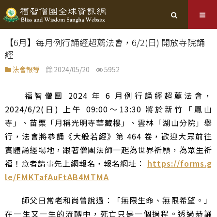
【6月】每月例行誦經超薦法會，6/2(日) 開放寺院誦
經
法會報導
2024/05/20
5952
福智僧團 2024 年 6 月例行誦經超薦法會，
2024/6/2(日) 上午 09:00～13:30 將於新竹「鳳山
寺」、苗栗「月稱光明寺華藏樓」、雲林「湖山分院」舉
行，法會將恭誦《大般若經》第 464 卷，歡迎大眾前往
實體誦經場地，跟著僧團法師一起為世界祈願，為眾生祈
福！意者請事先上網報名，報名網址：
https://forms.g
le/FMKTafAuFtAB4MTMA
師父日常老和尚曾說過：「無限生命、無限希望。」
在一生又一生的流轉中，死亡只是一個過程。透過恭誦